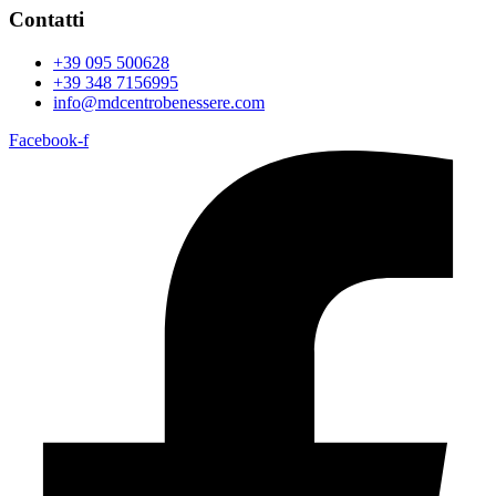
Contatti
+39 095 500628
+39 348 7156995
info@mdcentrobenessere.com
Facebook-f